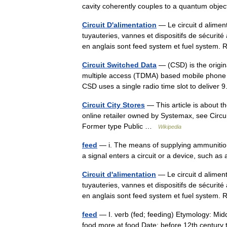
cavity coherently couples to a quantum obj
Circuit D'alimentation
— Le circuit d alimen
tuyauteries, vannes et dispositifs de sécurit
en anglais sont feed system et fuel syste
Circuit Switched Data
— (CSD) is the origina
multiple access (TDMA) based mobile phone
CSD uses a single radio time slot to deliver
Circuit City Stores
— This article is about 
online retailer owned by Systemax, see Circui
Former type Public …
Wikipedia
feed
— i. The means of supplying ammunition t
a signal enters a circuit or a device, such as
Circuit d'alimentation
— Le circuit d alimen
tuyauteries, vannes et dispositifs de sécurit
en anglais sont feed system et fuel syste
feed
— I. verb (fed; feeding) Etymology: Midd
food more at food Date: before 12th century t