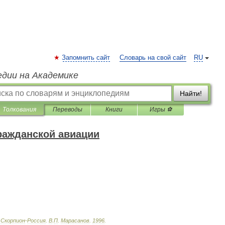
Запомнить сайт
Словарь на свой сайт
RU
едии на Академике
Найти!
Толкования
Переводы
Книги
Игры ⚽
ражданской авиации
Скорпион
-
Россия
.
В
.
П
.
Марасанов
.
1996
.