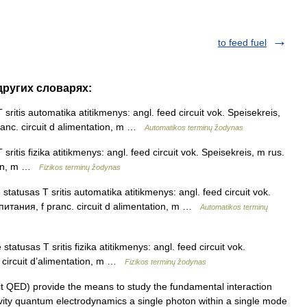
to feed fuel
 других словарях:
ritis automatika atitikmenys: angl. feed circuit vok. Speisekreis,
anc. circuit d alimentation, m …
Automatikos terminų žodynas
itis fizika atitikmenys: angl. feed circuit vok. Speisekreis, m rus.
tion, m …
Fizikos terminų žodynas
tatusas T sritis automatika atitikmenys: angl. feed circuit vok.
питания, f pranc. circuit d alimentation, m …
Automatikos terminų
atusas T sritis fizika atitikmenys: angl. feed circuit vok.
 circuit d’alimentation, m …
Fizikos terminų žodynas
t QED) provide the means to study the fundamental interaction
cavity quantum electrodynamics a single photon within a single mode