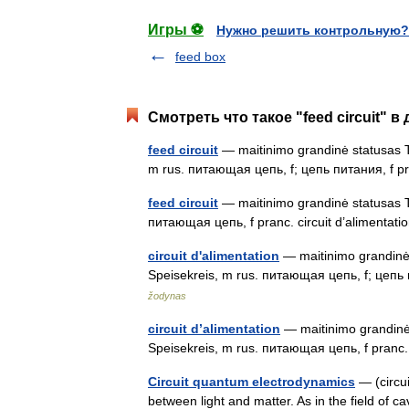
Игры ⚽
Нужно решить контрольную?
feed box
Смотреть что такое "feed circuit" в
feed circuit
— maitinimo grandinė statusas T s
m rus. питающая цепь, f; цепь питания, f pr
feed circuit
— maitinimo grandinė statusas T sr
питающая цепь, f pranc. circuit d’alimenta
circuit d'alimentation
— maitinimo grandinė s
Speisekreis, m rus. питающая цепь, f; цепь 
žodynas
circuit d’alimentation
— maitinimo grandinė st
Speisekreis, m rus. питающая цепь, f pranc.
Circuit quantum electrodynamics
— (circui
between light and matter. As in the field of 