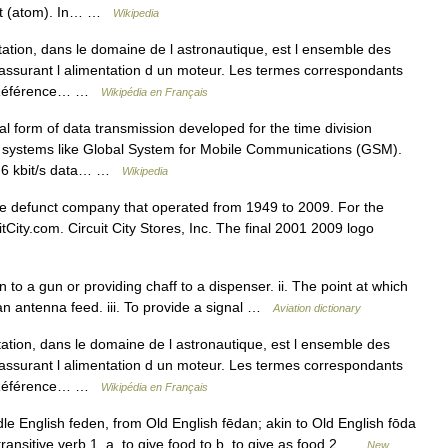
ect (atom). In… …
Wikipedia
tation, dans le domaine de l astronautique, est l ensemble des
é assurant l alimentation d un moteur. Les termes correspondants
m. Référence… …
Wikipédia en Français
l form of data transmission developed for the time division
 systems like Global System for Mobile Communications (GSM).
 9.6 kbit/s data… …
Wikipedia
the defunct company that operated from 1949 to 2009. For the
tCity.com. Circuit City Stores, Inc. The final 2001 2009 logo
o a gun or providing chaff to a dispenser. ii. The point at which
 an antenna feed. iii. To provide a signal …
Aviation dictionary
tation, dans le domaine de l astronautique, est l ensemble des
é assurant l alimentation d un moteur. Les termes correspondants
m. Référence… …
Wikipédia en Français
le English feden, from Old English fēdan; akin to Old English fōda
ransitive verb 1. a. to give food to b. to give as food 2 …
New