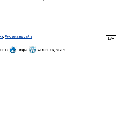
ка
,
Реклама на сайте
18+
omla,
Drupal,
WordPress, MODx.