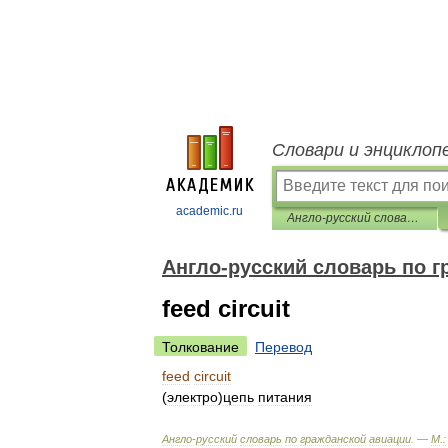
Словари и энциклоп
academic.ru
Англо-русский словарь по гражданской авиации
Англо-русский словарь по г
feed circuit
Толкование
Перевод
feed
circuit
(
электро
)
цепь
питания
Англо
-
русский
словарь
по
гражданской
авиации
. —
М
.
: